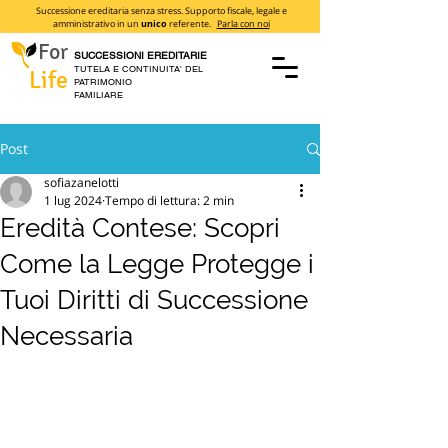
Successione ereditaria senza stress. Supporto fiscale, legale e
amministrativo in un
unico
referente.
Parla con noi
For
SUCCESSIONI EREDITARIE
TUTELA E CONTINUITA' DEL
Life
PATRIMONIO
FAMILIARE
Post
sofiazanelotti
1 lug 2024
Tempo di lettura: 2 min
Eredità Contese: Scopri
Come la Legge Protegge i
Tuoi Diritti di Successione
Necessaria