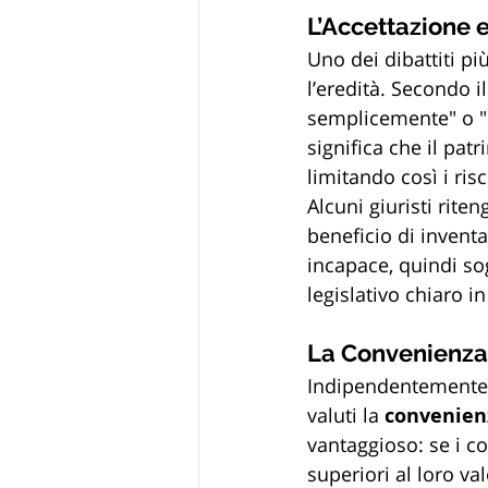
L’Accettazione 
Uno dei dibattiti pi
l’eredità. Secondo i
semplicemente" o "c
significa che il pat
limitando così i ris
Alcuni giuristi rit
beneficio di invent
incapace, quindi sog
legislativo chiaro in
La Convenienza 
Indipendentemente d
valuti la 
convenien
vantaggioso: se i co
superiori al loro va