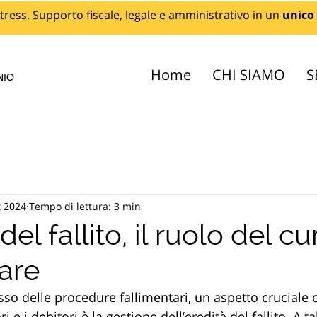
tress. Supporto fiscale, legale e amministrativo in un
unico
Home
CHI SIAMO
S
NIO
t 2024
Tempo di lettura: 3 min
del fallito, il ruolo del c
tare
 delle procedure fallimentari, un aspetto cruciale 
ri e i debitori è la gestione dell’eredità del fallito. A t