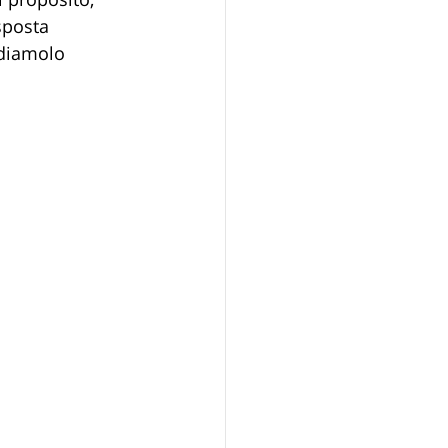
sposta 
diamolo 