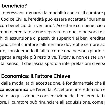
e beneficio?
ù interessanti riguarda la modalità con cui il curatore
l Codice Civile, l’eredità può essere accettata "purame
on beneficio di inventario". Accettare con beneficio d
rimonio ereditato viene separato da quello personale de
chi di assunzione di passività superiori ai beni ereditat
engono che il curatore fallimentare dovrebbe sempre ac
ario, considerando il fallito come una persona giurid
getta a regole più restrittive. Tuttavia, non esiste un 
 tal senso, il che lascia spazio a interpretazioni divers
Economica: Il Fattore Chiave
alla modalità di accettazione, è fondamentale che il
za economica 
dell’eredità. Accettare un’eredità non
sti di acquisizione e conservazione dei beni ereditati 
lore, il curatore può rinunciare all'acquisizione, come 