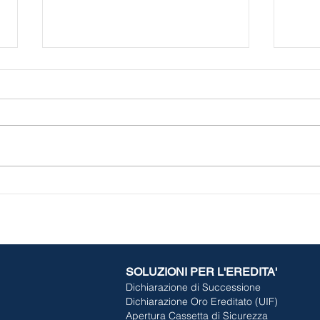
Cosa si rischia nel fare un
Minu
testamento falso?
ed e
utili
dell
SOLUZIONI PER L'EREDITA'
Dichiarazione di Successione
Dichiarazione Oro Ereditato (UIF)
Apertura Cassetta di Sicurezza