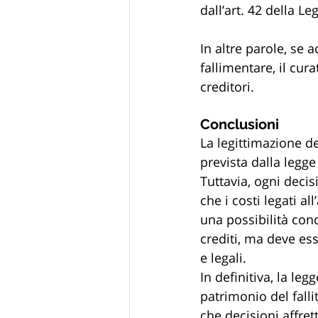
dall’art. 42 della L
In altre parole, se
fallimentare, il cur
creditori.
Conclusioni
La legittimazione de
prevista dalla legge
Tuttavia, ogni deci
che i costi legati al
una possibilità conc
crediti, ma deve es
e legali.
In definitiva, la leg
patrimonio del fall
che decisioni affret