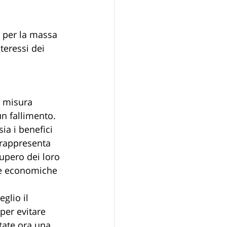
o per la massa 
teressi dei 
a misura 
un fallimento. 
a i benefici 
a rappresenta 
upero dei loro 
ze economiche 
glio il 
per evitare 
tate ora una 