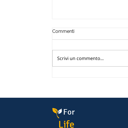
Commenti
Scrivi un commento...
Dichiarazione UIF oro
ereditato: quando serve e
come evitare errori
For
Life