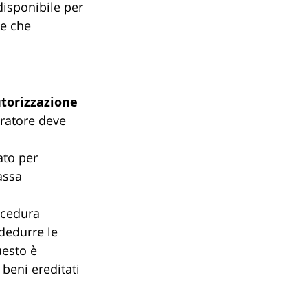
disponibile per 
e che 
torizzazione 
uratore deve 
to per 
assa 
rocedura 
dedurre le 
uesto è 
beni ereditati 