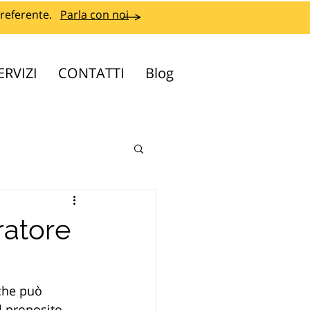
referente.
Parla con noi
ERVIZI
CONTATTI
Blog
uratore
che può 
al proposito, 