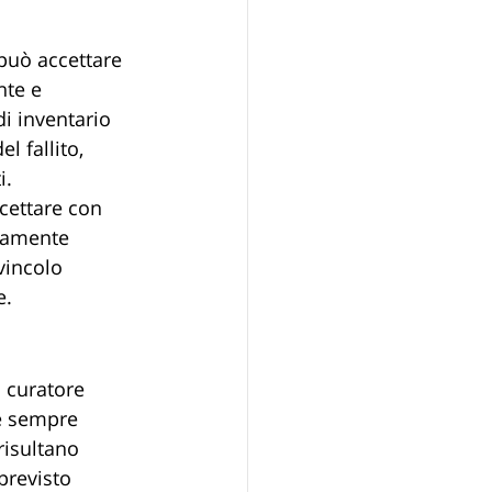
 può accettare 
nte e 
i inventario 
l fallito, 
i.
cettare con 
icamente 
vincolo 
e.
 curatore 
 è sempre 
risultano 
previsto 