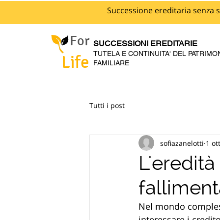
Successione ereditaria senza s
For
SUCCESSIONI EREDITARIE
TUTELA E CONTINUITA' DEL PATRIMO
Life
FAMILIARE
Tutti i post
sofiazanelotti
1 ot
L'eredità 
fallimen
Nel mondo complesso
interessare i credito