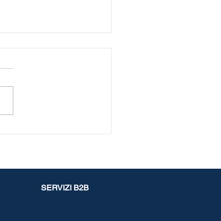
svalenze del defunto
redi: possono essere
zzate nella dichiarazione
’erede?
SERVIZI B2B