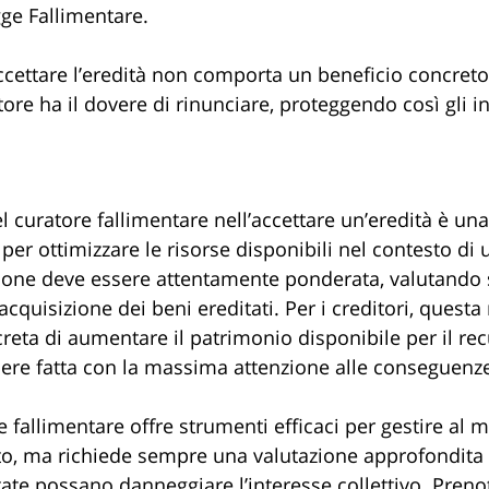
egge Fallimentare.
 accettare l’eredità non comporta un beneficio concret
atore ha il dovere di rinunciare, proteggendo così gli in
l curatore fallimentare nell’accettare un’eredità è un
 per ottimizzare le risorse disponibili nel contesto di 
sione deve essere attentamente ponderata, valutando si
l’acquisizione dei beni ereditati. Per i creditori, quest
reta di aumentare il patrimonio disponibile per il rec
sere fatta con la massima attenzione alle conseguen
ge fallimentare offre strumenti efficaci per gestire al me
ito, ma richiede sempre una valutazione approfondita 
tate possano danneggiare l’interesse collettivo. Preno