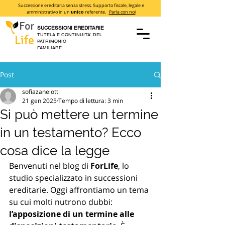
Successione ereditaria senza stress. Supporto fiscale, legale e
amministrativo in un
unico
referente.
Parla con noi
For
SUCCESSIONI EREDITARIE
TUTELA E CONTINUITA' DEL
Life
PATRIMONIO
FAMILIARE
Post
sofiazanelotti
21 gen 2025
Tempo di lettura: 3 min
Si può mettere un termine
in un testamento? Ecco
cosa dice la legge
Benvenuti nel blog di 
ForLife
, lo 
studio specializzato in successioni 
ereditarie. Oggi affrontiamo un tema 
su cui molti nutrono dubbi: 
l’apposizione di un termine alle 