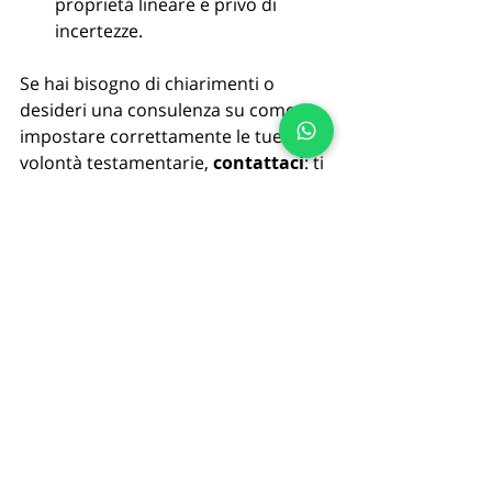
proprietà lineare e privo di 
incertezze.
Se hai bisogno di chiarimenti o 
desideri una consulenza su come 
impostare correttamente le tue 
volontà testamentarie, 
contattaci
: ti 
guideremo in ogni passaggio, 
assicurandoti di rispettare la legge e 
tutelare la tua volontà. 
Oppure visita ora il nostro sito 
www.forlifesrl.com
#termine
#testamento