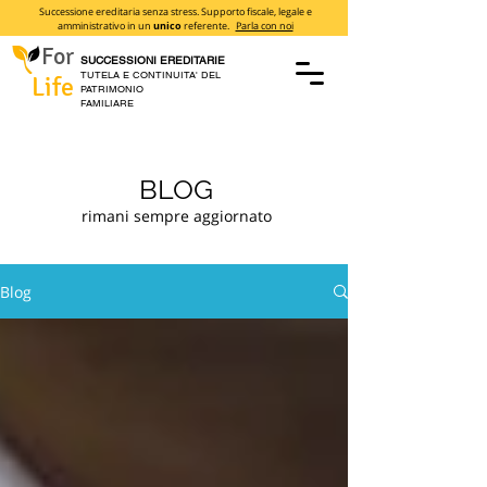
Successione ereditaria senza stress. Supporto fiscale, legale e
amministrativo in un
unico
referente.
Parla con noi
For
SUCCESSIONI EREDITARIE
TUTELA E CONTINUITA' DEL
Life
PATRIMONIO
FAMILIARE
BLOG
rimani sempre aggiornato
Blog