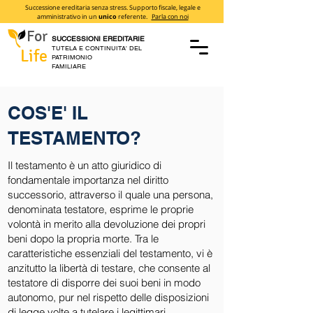
Successione ereditaria senza stress. Supporto fiscale, legale e
amministrativo in un
unico
referente.
Parla con noi
For
SUCCESSIONI EREDITARIE
TUTELA E CONTINUITA' DEL
Life
PATRIMONIO
FAMILIARE
COS'E' IL
TESTAMENTO?
Il testamento è un atto giuridico di
fondamentale importanza nel diritto
successorio, attraverso il quale una persona,
denominata testatore, esprime le proprie
volontà in merito alla devoluzione dei propri
beni dopo la propria morte. Tra le
caratteristiche essenziali del testamento, vi è
anzitutto la libertà di testare, che consente al
testatore di disporre dei suoi beni in modo
autonomo, pur nel rispetto delle disposizioni
di legge volte a tutelare i legittimari.