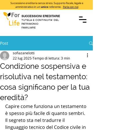
Successione ereditaria senza stress. Supporto fiscale, legale e
amministrativo in un
unico
referente.
Parla con noi
For
SUCCESSIONI EREDITARIE
TUTELA E CONTINUITA' DEL
Life
PATRIMONIO
FAMILIARE
Post
sofiazanelotti
22 lug 2025
Tempo di lettura: 3 min
Condizione sospensiva e
risolutiva nel testamento:
cosa significano per la tua
eredità?
Capire come funziona un testamento 
è spesso più facile di quanto sembri. 
Il segreto sta nel tradurre il 
linguaggio tecnico del Codice civile in 