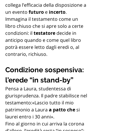
collega l’efficacia della disposizione a 
un evento 
futuro
 e 
incerto
. 
Immagina il testamento come un 
libro chiuso che si apre solo a certe 
condizioni: il 
testatore
 decide in 
anticipo quando e come quel libro 
potrà essere letto dagli eredi o, al 
contrario, richiuso.
Condizione sospensiva: 
l’erede “in stand-by”
Pensa a Laura, studentessa di 
giurisprudenza. Il padre stabilisce nel 
testamento:«Lascio tutto il mio 
patrimonio a Laura 
a patto che
 si 
laurei entro i 30 anni».
Fino al giorno in cui arriva la corona 
d’alloro, l’eredità resta “in sospeso”: 