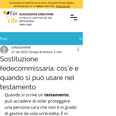
Successione ereditaria senza stress. Supporto fiscale, legale e
amministrativo in un
unico
referente.
Parla con noi
For
SUCCESSIONI EREDITARIE
TUTELA E CONTINUITA' DEL
Life
PATRIMONIO
FAMILIARE
Post
sofiazanelotti
21 ott 2025
Tempo di lettura: 2 min
Sostituzione
fedecommissaria: cos’è e
quando si può usare nel
testamento
Quando si scrive un 
testamento
, 
può accadere di voler proteggere 
una persona cara che non è in grado 
di gestire da sola un’eredità. È in 