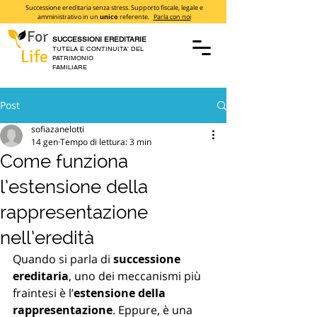
Successione ereditaria senza stress. Supporto fiscale, legale e
amministrativo in un
unico
referente.
Parla con noi
For
SUCCESSIONI EREDITARIE
TUTELA E CONTINUITA' DEL
Life
PATRIMONIO
FAMILIARE
Post
sofiazanelotti
14 gen
Tempo di lettura: 3 min
Come funziona
l’estensione della
rappresentazione
nell’eredità
Quando si parla di 
successione 
ereditaria
, uno dei meccanismi più 
fraintesi è l’
estensione della 
rappresentazione
. Eppure, è una 