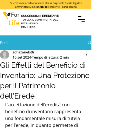
Successione ereditaria senza stress. Supporto fiscale, legale e
amministrativo in un
unico
referente.
Parla con noi
For
SUCCESSIONI EREDITARIE
TUTELA E CONTINUITA' DEL
Life
PATRIMONIO
FAMILIARE
Post
sofiazanelotti
10 set 2024
Tempo di lettura: 2 min
Gli Effetti del Beneficio di
Inventario: Una Protezione
per il Patrimonio
dell’Erede
L’accettazione dell’eredità con 
beneficio di inventario rappresenta 
una fondamentale misura di tutela 
per l’erede, in quanto permette di 