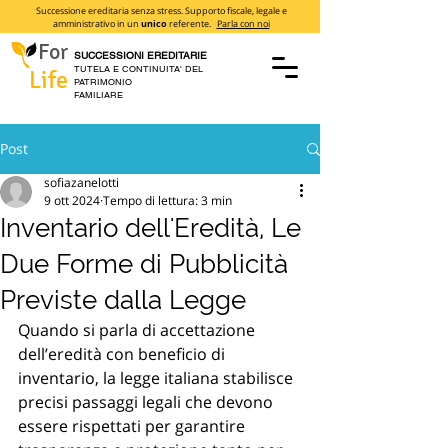
Successione ereditaria senza stress. Supporto fiscale, legale e
amministrativo in un
unico
referente.
Parla con noi
For
SUCCESSIONI EREDITARIE
TUTELA E CONTINUITA' DEL
Life
PATRIMONIO
FAMILIARE
Post
sofiazanelotti
9 ott 2024
Tempo di lettura: 3 min
Inventario dell'Eredità, Le
Due Forme di Pubblicità
Previste dalla Legge
Quando si parla di accettazione 
dell’eredità con beneficio di 
inventario, la legge italiana stabilisce 
precisi passaggi legali che devono 
essere rispettati per garantire 