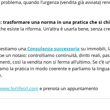
al problema, quando l’urgenza (vendita già avviata) ren
e: trasformare una norma in una pratica che si ch
he esiste la riforma. Un’altra è usarla bene, senza cr
 gestiamo una
Consulenza successoria
 su immobili, 
e un notaio: controlliamo continuità, diritti reali, pas
enti, così la vendita non si ferma all’ultimo. Se c’è 
amo la pratica in modo coerente e parliamo la lingua d
e.
www.forlifesrl.com
 e prenota un appuntamento