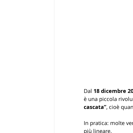
Dal 
18 dicembre 2
è una piccola rivolu
cascata”
, cioè qua
In pratica: molte v
più lineare.