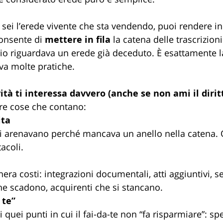
 sei l’erede vivente che sta vendendo, puoi rendere in
onsente di 
mettere in fila
 la catena delle trascrizion
 riguardava un erede già deceduto. È esattamente la
va molte pratiche.
tà ti interessa davvero (anche se non ami il dirit
re cose che contano:
ita
i arenavano perché mancava un anello nella catena. O
acoli.
era costi: integrazioni documentali, atti aggiuntivi, s
he scadono, acquirenti che si stancano.
 te”
quei punti in cui il fai-da-te non “fa risparmiare”: sp