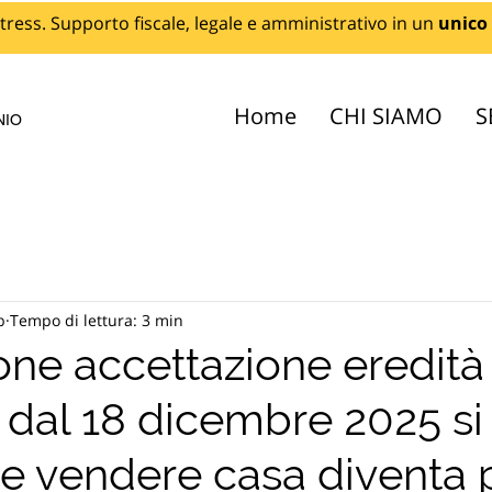
tress. Supporto fiscale, legale e amministrativo in un
unico
Home
CHI SIAMO
S
NIO
b
Tempo di lettura: 3 min
one accettazione eredità
 dal 18 dicembre 2025 si
(e vendere casa diventa 