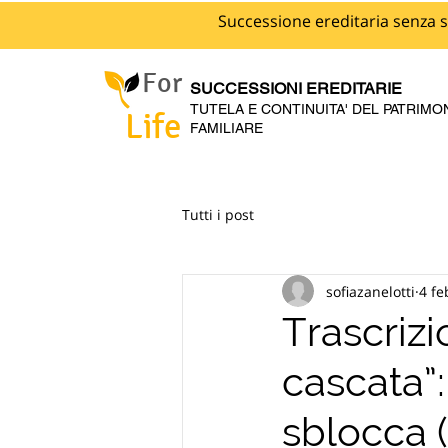
Successione ereditaria senza s
For
SUCCESSIONI EREDITARIE
TUTELA E CONTINUITA' DEL PATRIMO
Life
FAMILIARE
Tutti i post
sofiazanelotti
4 fe
Trascrizi
cascata”:
sblocca 