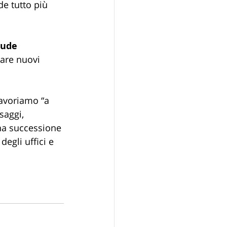
de tutto più 
iude
eare nuovi 
lavoriamo “a 
saggi, 
una successione 
egli uffici e 