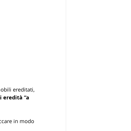
bili ereditati, 
i eredità “a 
occare in modo 