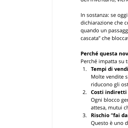
In sostanza: se oggi
dichiarazione che c
quando un passaggio
cascata” che blocca
Perché questa novi
Perché impatta su t
Tempi di vend
Molte vendite s
riducono gli ost
Costi indiretti
Ogni blocco gen
attesa, mutui c
Rischio “fai da
Questo è uno di 