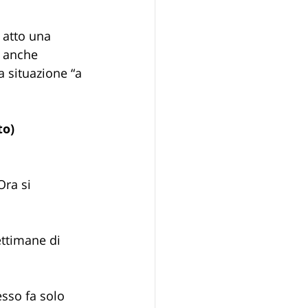
 atto una 
i anche 
 situazione “a 
to)
ra si 
ettimane di 
esso fa solo 