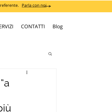
referente.
Parla con noi
ERVIZI
CONTATTI
Blog
 “a
più