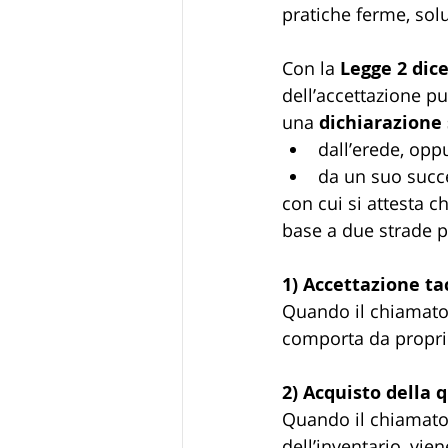
pratiche ferme, sol
Con la 
Legge 2 dic
dell’accettazione p
una 
dichiarazione 
dall’erede, opp
da un suo succe
con cui si attesta ch
base a due strade p
1) Accettazione taci
Quando il chiamato 
comporta da proprie
2) Acquisto della qu
Quando il chiamato è
dell’inventario, vi