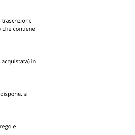
a trascrizione 
e
 che contiene 
 acquistata) in 
dispone, si 
 regole 