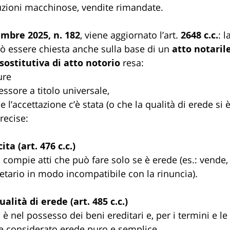
uzioni macchinose, vendite rimandate.
embre 2025, n. 182
, viene aggiornato l’art. 
2648 c.c.
: l
uò essere chiesta anche sulla base di un 
atto notaril
sostitutiva di atto notorio
 resa:
ure
ssore a titolo universale,
e l’accettazione c’è stata (o che la qualità di erede si è
recise:
ta (art. 476 c.c.)
compie atti che può fare solo se è erede (es.: vende, 
tario in modo incompatibile con la rinuncia).
alità di erede (art. 485 c.c.)
 nel possesso dei beni ereditari e, per i termini e le
ene considerato erede puro e semplice.