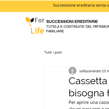
Successione ereditaria senza s
For
SUCCESSIONI EREDITARIE
TUTELA E CONTINUITA' DEL PATRIMO
Life
FAMILIARE
Tutti i post
sofiazanelotti
23 
Cassetta 
bisogna 
Per aprire una cass
alcuni passaggi e re