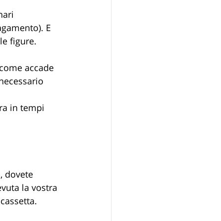
ari 
pagamento). E 
e figure.
 come accade 
 necessario 
ra in tempi 
e
, dovete 
vuta la vostra 
 cassetta. 