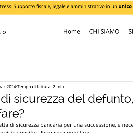
tress. Supporto fiscale, legale e amministrativo in un
unico
Home
CHI SIAMO
S
NIO
mar 2024
Tempo di lettura: 2 min
di sicurezza del defunto
fare?
etta di sicurezza bancaria per una successione, è nece
quisiti specifici. Ecco cosa puoi fare: