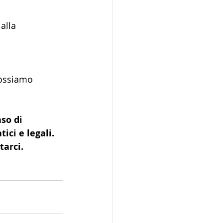
alla 
possiamo 
so di 
ici e legali.
arci. 