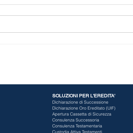
Cosa si rischia nel fare un
Minu
testamento falso?
ed e
utili
dell
SOLUZIONI PER L'EREDITA'
Dichiarazione di Successione
Dichiarazione Oro Ereditato (UIF)
Apertura Cassetta di Sicurezza
Consulenza Successoria
Consulenza Testamentaria
Custodia Attiva Testamenti