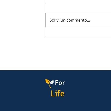
Scrivi un commento...
Dichiarazione UIF oro
ereditato: quando serve e
come evitare errori
For
Life