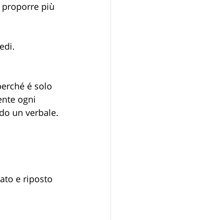
à proporre più 
edi.
perché é solo 
nte ogni 
do un verbale. 
iato e riposto 