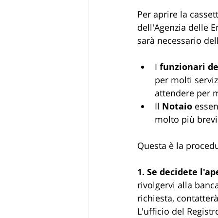
Per aprire la casset
dell'Agenzia delle E
sarà necessario del
I 
funzionari de
per molti serviz
attendere per m
Il 
Notaio
 essen
molto più brevi
Questa è la procedur
1. Se decidete l'a
rivolgervi alla banc
richiesta, contatter
L'ufficio del Regist