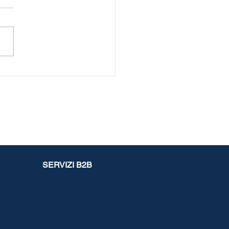
svalenze del defunto
redi: possono essere
zzate nella dichiarazione
’erede?
SERVIZI B2B