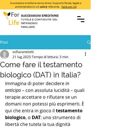
Successione ereditaria senza stress. Supporto fiscale, legale e
amministrativo in un
unico
referente.
Parla con noi
For
SUCCESSIONI EREDITARIE
TUTELA E CONTINUITA' DEL
Life
PATRIMONIO
FAMILIARE
Post
sofiazanelotti
21 lug 2025
Tempo di lettura: 3 min
Come fare il testamento
biologico (DAT) in Italia?
Immagina di poter decidere 
in 
anticipo
 – con assoluta lucidità – quali 
terapie accettare o rifiutare se un 
domani non potessi più esprimerti. È 
qui che entra in gioco il 
testamento 
biologico
, o 
DAT
: uno strumento di 
libertà che tutela la tua dignità 