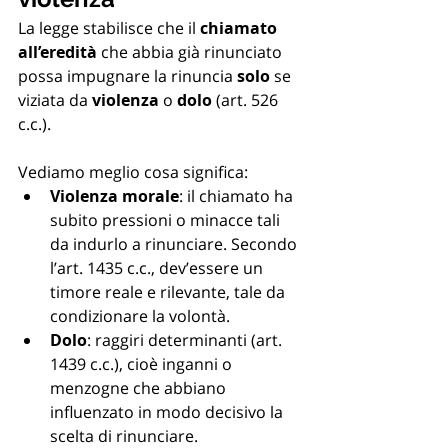
La legge stabilisce che il 
chiamato 
all’eredità
 che abbia già rinunciato 
possa impugnare la rinuncia 
solo
 se 
viziata da 
violenza
 o 
dolo
 (art. 526 
c.c.). 
Vediamo meglio cosa significa:
Violenza morale
: il chiamato ha 
subito pressioni o minacce tali 
da indurlo a rinunciare. Secondo 
l’art. 1435 c.c., dev’essere un 
timore reale e rilevante, tale da 
condizionare la volontà.
Dolo
: raggiri determinanti (art. 
1439 c.c.), cioè inganni o 
menzogne che abbiano 
influenzato in modo decisivo la 
scelta di rinunciare.