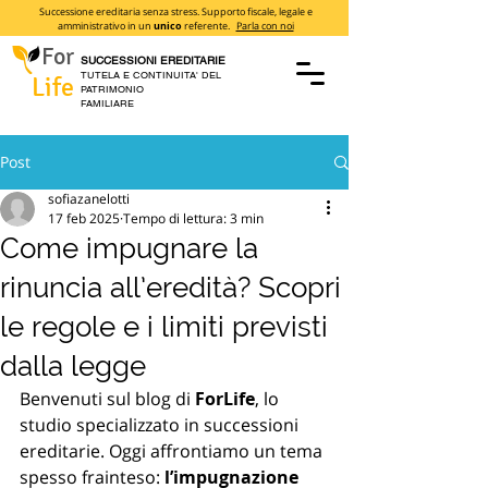
Successione ereditaria senza stress. Supporto fiscale, legale e
amministrativo in un
unico
referente.
Parla con noi
For
SUCCESSIONI EREDITARIE
TUTELA E CONTINUITA' DEL
Life
PATRIMONIO
FAMILIARE
Post
sofiazanelotti
17 feb 2025
Tempo di lettura: 3 min
Come impugnare la
rinuncia all’eredità? Scopri
le regole e i limiti previsti
dalla legge
Benvenuti sul blog di 
ForLife
, lo 
studio specializzato in successioni 
ereditarie. Oggi affrontiamo un tema 
spesso frainteso: 
l’impugnazione 