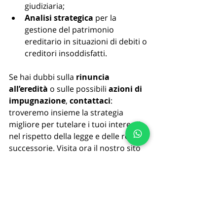
giudiziaria;
Analisi strategica
 per la 
gestione del patrimonio 
ereditario in situazioni di debiti o 
creditori insoddisfatti.
Se hai dubbi sulla 
rinuncia 
all’eredità
 o sulle possibili 
azioni di 
impugnazione
, 
contattaci
: 
troveremo insieme la strategia 
migliore per tutelare i tuoi interessi, 
nel rispetto della legge e delle regole 
successorie. Visita ora il nostro sito 
www.forlifesrl.com
 e prenota un 
appuntamento