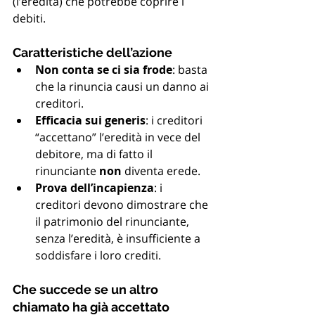
(l’eredità) che potrebbe coprire i 
debiti.
Caratteristiche dell’azione
Non conta se ci sia frode
: basta 
che la rinuncia causi un danno ai 
creditori.
Efficacia sui generis
: i creditori 
“accettano” l’eredità in vece del 
debitore, ma di fatto il 
rinunciante 
non
 diventa erede.
Prova dell’incapienza
: i 
creditori devono dimostrare che 
il patrimonio del rinunciante, 
senza l’eredità, è insufficiente a 
soddisfare i loro crediti.
Che succede se un altro 
chiamato ha già accettato 