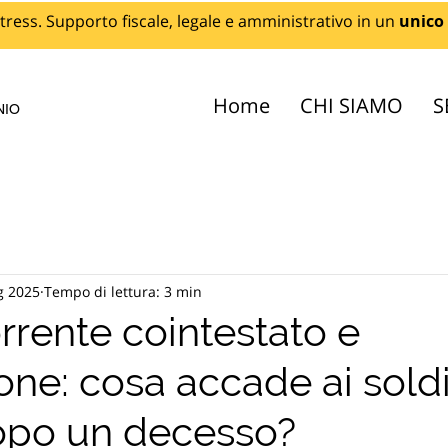
tress. Supporto fiscale, legale e amministrativo in un
unico
Home
CHI SIAMO
S
NIO
g 2025
Tempo di lettura: 3 min
rrente cointestato e
ne: cosa accade ai soldi
opo un decesso?