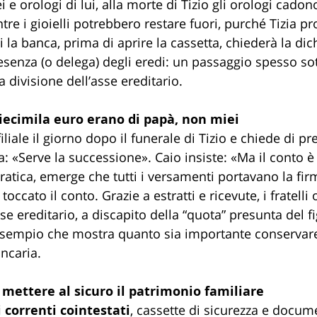
ei e orologi di lui, alla morte di Tizio gli orologi cado
re i gioielli potrebbero restare fuori, purché Tizia pr
 la banca, prima di aprire la cassetta, chiederà la dic
esenza (o delega) degli eredi: un passaggio spesso so
a divisione dell’asse ereditario.
iecimila euro erano di papà, non miei
iliale il giorno dopo il funerale di Tizio e chiede di pr
ta: «Serve la successione». Caio insiste: «Ma il conto 
tica, emerge che tutti i versamenti portavano la firma
occato il conto. Grazie a estratti e ricevute, i fratelli
sse ereditario, a discapito della “quota” presunta del fi
esempio che mostra quanto sia importante conservare
ncaria.
mettere al sicuro il patrimonio familiare
 correnti cointestati
, cassette di sicurezza e docum