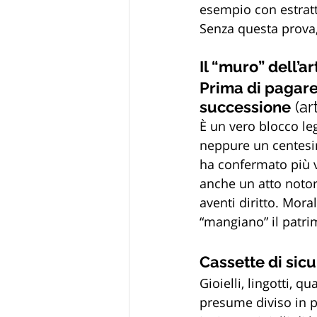
esempio con estratt
Senza questa prova, 
Il “muro” dell’a
Prima di pagare
successione
 (ar
È un vero blocco le
neppure un centesimo
ha confermato più v
anche un atto notor
aventi diritto. Mora
“mangiano” il patri
Cassette di sicu
Gioielli, lingotti, q
presume diviso in pa