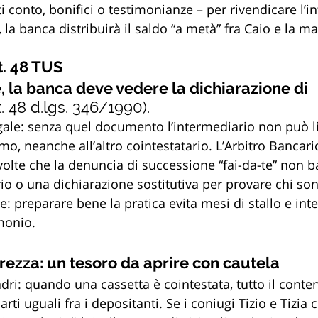
i conto, bonifici o testimonianze – per rivendicare l’
la banca distribuirà il saldo “a metà” fra Caio e la ma
rt. 48 TUS
, la banca deve vedere la dichiarazione di 
t. 48 d.lgs. 346/1990). 
gale: senza quel documento l’intermediario non può l
, neanche all’altro cointestatario. L’Arbitro Bancari
olte che la denuncia di successione “fai-da-te” non ba
io o una dichiarazione sostitutiva per provare chi son
le: preparare bene la pratica evita mesi di stallo e int
monio.
rezza: un tesoro da aprire con cautela
uadri: quando una cassetta è cointestata, tutto il conten
rti uguali fra i depositanti. Se i coniugi Tizio e Tizia