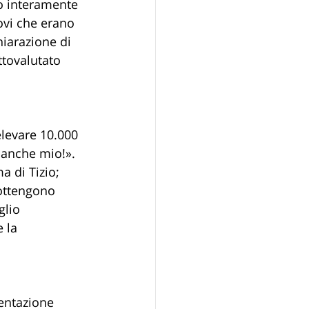
no interamente 
ovi che erano 
hiarazione di 
ttovalutato 
elevare 10.000 
è anche mio!». 
 di Tizio; 
 ottengono 
glio 
 la 
entazione 