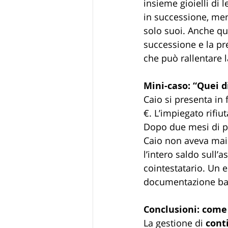
insieme gioielli di l
in successione, ment
solo suoi. Anche qui
successione e la pr
che può rallentare l
Mini-caso: “Quei d
Caio si presenta in f
€. L’impiegato rifiu
Dopo due mesi di pra
Caio non aveva mai t
l’intero saldo sull’a
cointestatario. Un 
documentazione ba
Conclusioni: come 
La gestione di 
conti