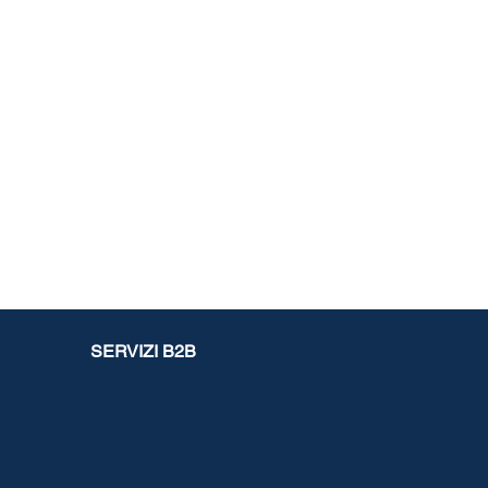
zzate nella dichiarazione
’erede?
SERVIZI B2B