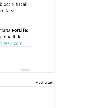
locchi fiscali. 
 è farsi 
tatta 
ForLife
: 
 quelli dei 
lifesrl.com
Mostra tutti