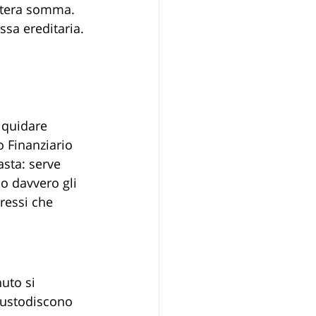
intera somma. 
ssa ereditaria.
iquidare 
o Finanziario 
sta: serve 
o davvero gli 
eressi che 
uto si 
 custodiscono 