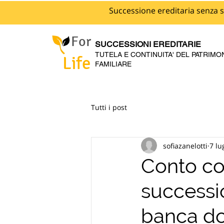
Successione ereditaria senza s
For
SUCCESSIONI EREDITARIE
TUTELA E CONTINUITA' DEL PATRIMO
Life
FAMILIARE
Tutti i post
sofiazanelotti
7 lu
Conto co
successio
banca d