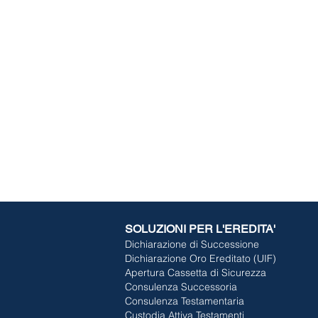
utili
dell
SOLUZIONI PER L'EREDITA'
Dichiarazione di Successione
Dichiarazione Oro Ereditato (UIF)
Apertura Cassetta di Sicurezza
Consulenza Successoria
Consulenza Testamentaria
Custodia Attiva Testamenti