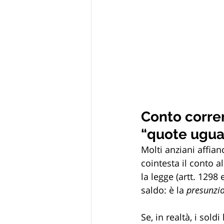
Conto corren
“quote ugua
Molti anziani affian
cointesta il conto al
la legge (artt. 1298
saldo: è la 
presunzio
Se, in realtà, i soldi 