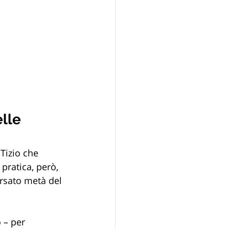
lle 
Tizio che 
 pratica, però, 
ersato metà del 
 – per 