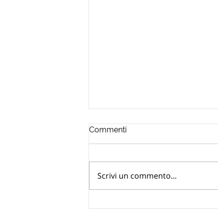
Commenti
Scrivi un commento...
Dichiarazione UIF oro
ereditato: quando serve e