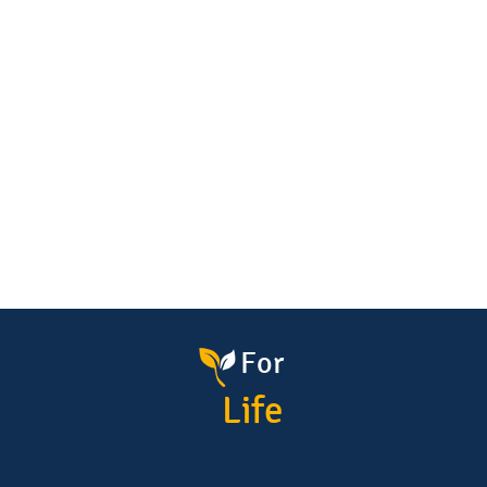
come evitare errori
For
Life