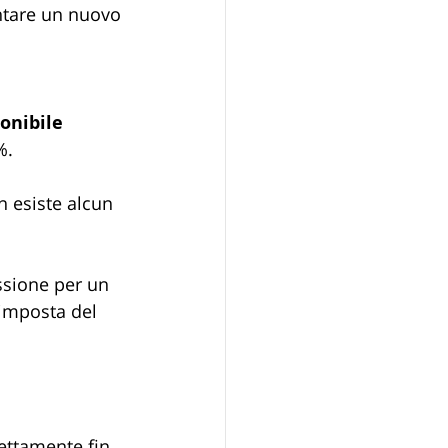
ntare un nuovo 
onibile
%.
 esiste alcun 
ssione per un 
’imposta del 
rettamente fin 