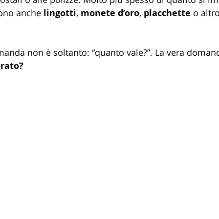
iono anche 
lingotti
, 
monete d’oro
, 
placchette 
o altr
omanda non è soltanto: “quanto vale?”. La vera domand
arato?