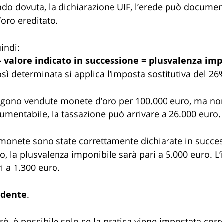
do dovuta, la dichiarazione UIF, l’erede può docume
’oro ereditato.
uindi:
– valore indicato in successione = plusvalenza imp
sì determinata si applica l’imposta sostitutiva del 26
ngono vendute monete d’oro per 100.000 euro, ma non
cumentabile, la tassazione può arrivare a 26.000 euro.
 monete sono state correttamente dichiarate in succe
o, la plusvalenza imponibile sarà pari a 5.000 euro. L
i a 1.300 euro. 
idente
.
rò, è possibile solo se la pratica viene impostata cor