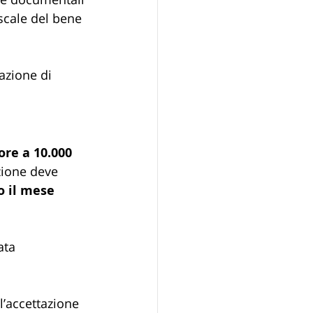
scale del bene 
razione di 
ore a 10.000 
zione deve 
o il mese 
ata 
l’accettazione 