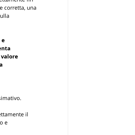
e corretta, una 
ulla 
 e 
enta 
 valore 
a 
simativo.
ettamente il 
o e 