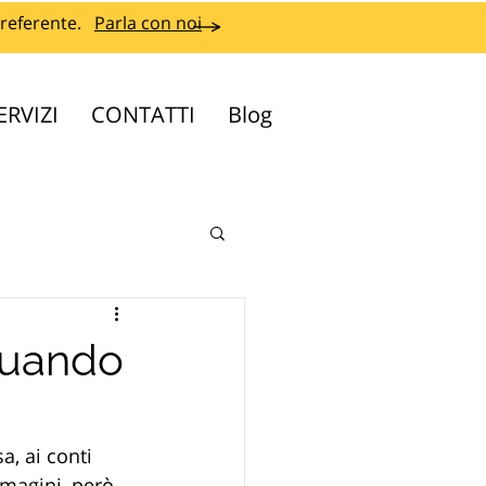
referente.
Parla con noi
ERVIZI
CONTATTI
Blog
 quando
, ai conti 
mmagini, però, 