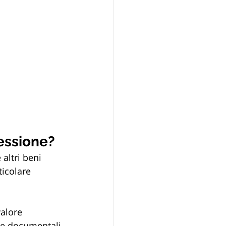
essione?
altri beni 
ticolare 
valore 
 e documentali 