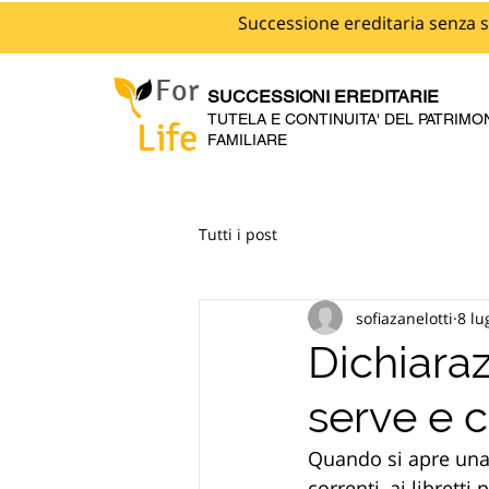
Successione ereditaria senza s
For
SUCCESSIONI EREDITARIE
TUTELA E CONTINUITA' DEL PATRIMO
Life
FAMILIARE
Tutti i post
sofiazanelotti
8 lu
Dichiara
serve e c
Quando si apre una 
correnti, ai librett