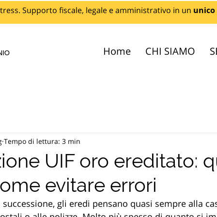
tress. Supporto fiscale, legale e amministrativo in un
unico
Home
CHI SIAMO
S
NIO
g
Tempo di lettura: 3 min
zione UIF oro ereditato:
ome evitare errori
successione, gli eredi pensano quasi sempre alla casa
i postali o alle polizze. Molto più spesso di quanto si i