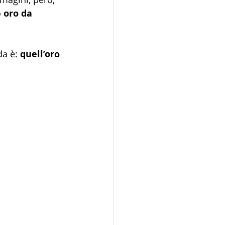
o
 oro da 
a è: 
quell’oro 