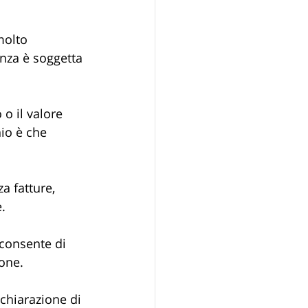
molto 
nza è soggetta 
o il valore 
io è che 
a fatture, 
.
 consente di 
ione.
ichiarazione di 