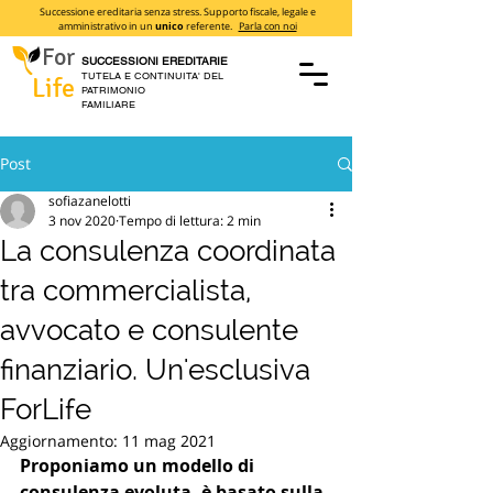
Successione ereditaria senza stress. Supporto fiscale, legale e
amministrativo in un
unico
referente.
Parla con noi
For
SUCCESSIONI EREDITARIE
TUTELA E CONTINUITA' DEL
Life
PATRIMONIO
FAMILIARE
Post
sofiazanelotti
3 nov 2020
Tempo di lettura: 2 min
La consulenza coordinata
tra commercialista,
avvocato e consulente
finanziario. Un'esclusiva
ForLife
Aggiornamento:
11 mag 2021
Proponiamo un modello di 
consulenza evoluta, è basato sulla 