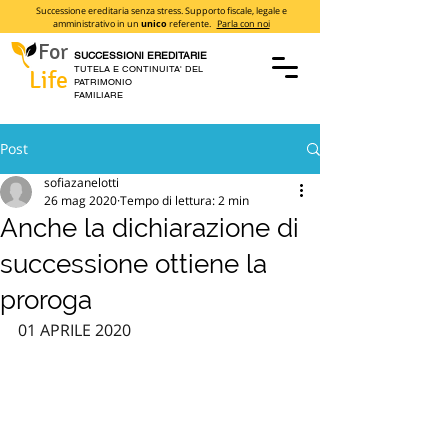
Successione ereditaria senza stress. Supporto fiscale, legale e
amministrativo in un
unico
referente.
Parla con noi
For
SUCCESSIONI EREDITARIE
TUTELA E CONTINUITA' DEL
Life
PATRIMONIO
FAMILIARE
Post
sofiazanelotti
26 mag 2020
Tempo di lettura: 2 min
Anche la dichiarazione di
successione ottiene la
proroga
01 APRILE 2020