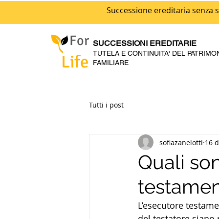
Successione ereditaria senza s
For
SUCCESSIONI EREDITARIE
TUTELA E CONTINUITA' DEL PATRIMO
Life
FAMILIARE
Tutti i post
sofiazanelotti
16 d
Quali son
testamen
L’esecutore testame
del testatore siano