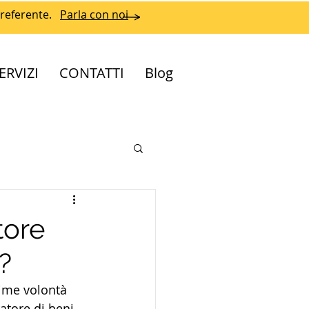
referente.
Parla con noi
ERVIZI
CONTATTI
Blog
tore
?
time volontà 
atore di beni 