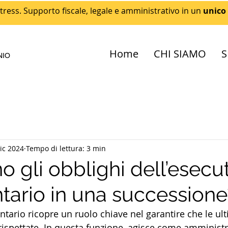
tress. Supporto fiscale, legale e amministrativo in un
unico
Home
CHI SIAMO
S
NIO
ic 2024
Tempo di lettura: 3 min
o gli obblighi dell’esecu
tario in una successione
ntario ricopre un ruolo chiave nel garantire che le ul
 rispettate. In questa funzione, agisce come amministr