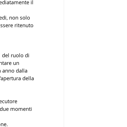
ediatamente il 
edi, non solo 
essere ritenuto 
 del ruolo di 
entare un 
n anno dalla 
apertura della 
secutore 
in due momenti 
one.