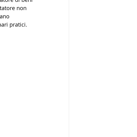
statore non 
vano 
ri pratici.