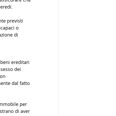
 eredi.
te previsti 
ncapaci o 
zione di 
beni ereditari 
ssesso dei 
non 
ente dal fatto 
immobile per 
strano di aver 