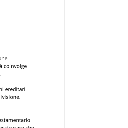
one 
tà coinvolge 
 
i ereditari 
ivisione.
testamentario 
 assicurare che 