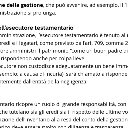
ne della gestione
, che può avvenire, ad esempio, il 1
nistrazione si prolunga.
ell’esecutore testamentario
mministrazione, l’esecutore testamentario è tenuto al
eredi e i legatari, come previsto dall’art. 709, comma 2,
ore amministri il patrimonio “come un buon padre di f
, rispondendo anche per colpa lieve.
secutore non custodisce adeguatamente un bene immo
sempio, a causa di incuria), sarà chiamato a risponde
temente dall’entità della negligenza.
ntario ricopre un ruolo di grande responsabilità, con 
che tutelano sia gli eredi sia il rispetto delle ultime v
azione dell’inventario alla resa del conto della gestion
arico deve essere svolto con diligenza e trasparenza.