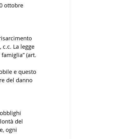
0 ottobre 
 risarcimento 
 c.c. La legge 
amiglia” (art. 
bile e questo 
re del danno 
obblighi 
olontà del 
e, ogni 