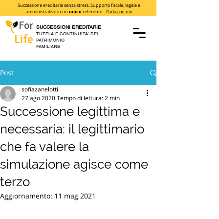
Successione ereditaria senza stress. Supporto fiscale, legale e
amministrativo in un
unico
referente.
Parla con noi
For
SUCCESSIONI EREDITARIE
TUTELA E CONTINUITA' DEL
Life
PATRIMONIO
FAMILIARE
Post
sofiazanelotti
27 ago 2020
Tempo di lettura: 2 min
Successione legittima e
necessaria: il legittimario
che fa valere la
simulazione agisce come
terzo
Aggiornamento:
11 mag 2021