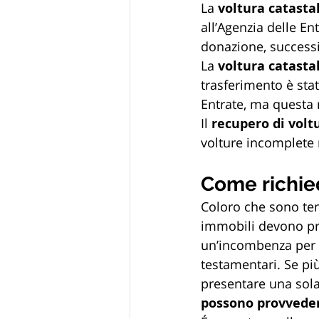
La 
voltura catastal
all’Agenzia delle En
donazione, successi
La 
voltura catasta
trasferimento è stat
Entrate, ma questa n
Il 
recupero di vol
volture incomplete 
Come richied
Coloro che sono tenut
immobili devono pre
un’incombenza per er
testamentari. Se pi
presentare una sola
possono provveder