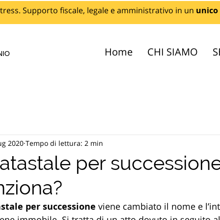
tress. Supporto fiscale, legale e amministrativo in un
unico
Home
CHI SIAMO
S
NIO
ug 2020
Tempo di lettura: 2 min
atastale per successione
nziona?
astale per successione
 viene cambiato il nome e l’in
ene immobile. Si tratta di un atto dovuto in seguito al