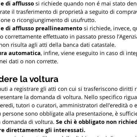
e di afflusso
 si richiede quando non é mai stato den
trate il trasferimento di proprietà a seguito di compra
one o ricongiungimento di usufrutto.
le di afflusso preallineamento
 si richiede, invece, q
o correttamente effettuato in passato presso l’Agenzia
on risulta agli atti della banca dati catastale.
tura automatica
, infine, viene eseguito in caso di inte
nei dati o non corrette.
ere la voltura
i a registrare gli atti con cui si trasferiscono diritti r
sentare la domanda di voltura. Nello specifico rigua
edi, tutori o curatori, amministratori dell’eredità o 
ù persone sono obbligate alla presentazione, è suffici
 domanda di voltura. 
Se chi è obbligato non richied
e direttamente gli interessati.