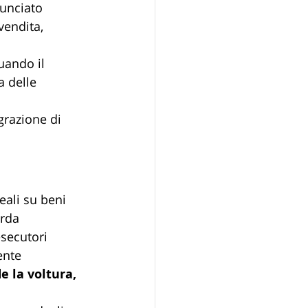
unciato 
vendita, 
uando il 
 delle 
grazione di 
eali su beni 
rda 
esecutori 
ente 
e la voltura, 