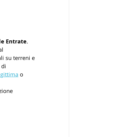
le Entrate
. 
l 
i su terreni e 
 di 
gittima
 o 
zione 