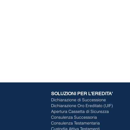
SOLUZIONI PER L'EREDITA'
Dichiarazione di Successione
Dichiarazione Oro Ereditato (UIF)
Apertura Cassetta di Sicurezza
Consulenza Successoria
Consulenza Testamentaria
Custodia Attiva Testamenti