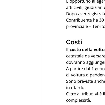
É opportuno allegare
atti civili, giudizi
Dopo aver registrato
Contribuente ha
 30
provinciale – Territ
Costi
Il 
costo della volt
catastale da versar
dovranno aggiungere
A partire dal 1 gen
di voltura dipendent
Sono previste anche
in ritardo.
Oltre ai tributi vi è Il
complessità. 