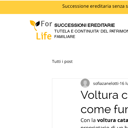
Successione ereditaria senza s
For
SUCCESSIONI EREDITARIE
TUTELA E CONTINUITA' DEL PATRIMO
Life
FAMILIARE
Tutti i post
sofiazanelotti
16 l
Voltura c
come fu
Con la 
voltura cat
proprietario di un b