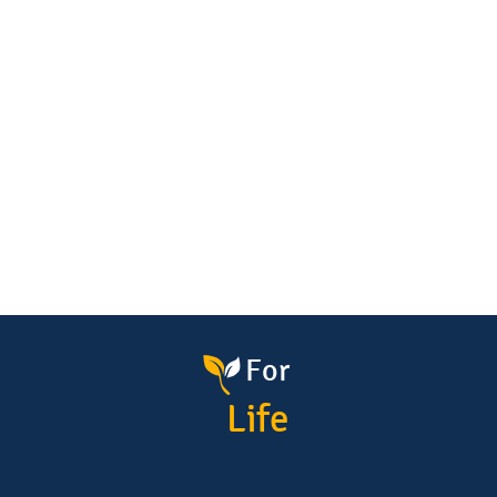
For
Life