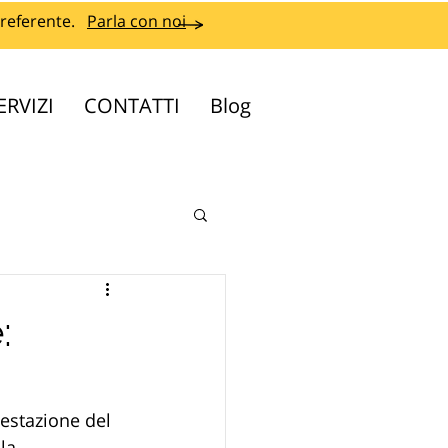
referente.
Parla con noi
ERVIZI
CONTATTI
Blog
:
testazione del 
la 