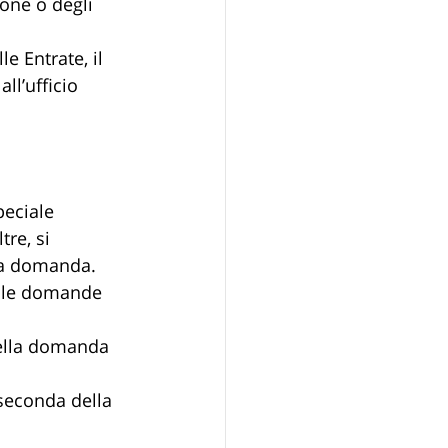
ione o degli 
e Entrate, il 
ll’ufficio 
peciale 
re, si 
lla domanda.
r le domande 
della domanda 
 seconda della 