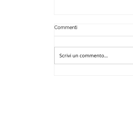
Commenti
Scrivi un commento...
Dichiarazione UIF oro
ereditato: quando serve e
come evitare errori