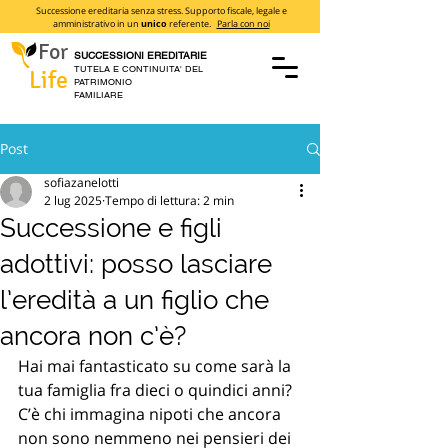
Successione ereditaria senza stress. Supporto fiscale, legale e
amministrativo in un
unico
referente.
Parla con noi
For
SUCCESSIONI EREDITARIE
TUTELA E CONTINUITA' DEL
Life
PATRIMONIO
FAMILIARE
Post
sofiazanelotti
2 lug 2025
Tempo di lettura: 2 min
Successione e figli
adottivi: posso lasciare
l’eredità a un figlio che
ancora non c’è?
Hai mai fantasticato su come sarà la 
tua famiglia fra dieci o quindici anni? 
C’è chi immagina nipoti che ancora 
non sono nemmeno nei pensieri dei 