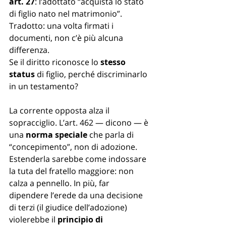
art. 27
: l’adottato “acquista lo stato 
di figlio nato nel matrimonio”. 
Tradotto: una volta firmati i 
documenti, non c’è più alcuna 
differenza. 
Se il diritto riconosce lo 
stesso 
status
 di figlio, perché discriminarlo 
in un testamento?
La corrente opposta alza il 
sopracciglio. L’art. 462 — dicono — è 
una 
norma speciale
 che parla di 
“concepimento”, non di adozione. 
Estenderla sarebbe come indossare 
la tuta del fratello maggiore: non 
calza a pennello. In più, far 
dipendere l’erede da una decisione 
di terzi (il giudice dell’adozione) 
violerebbe il 
principio di 