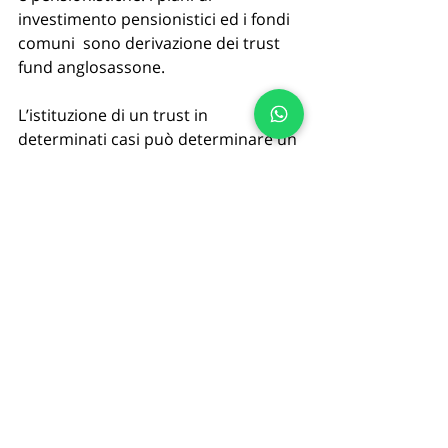
investimento pensionistici ed i fondi 
comuni  sono derivazione dei trust 
fund anglosassone. 
L’istituzione di un trust in 
determinati casi può determinare un 
“
vantaggio di natura fiscale
” ma se 
tale finalità è stata è l’unico o 
principale motivo che ha spinto il 
soggetto ad istituire un trust, esso 
può essere considerato illegittimo e 
pertanto revocato ed soggetto a 
sanzione.