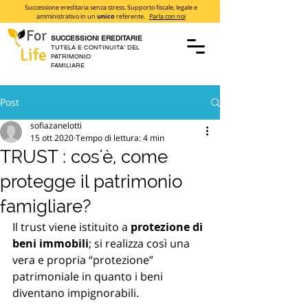
Successione ereditaria senza stress. Supporto fiscale, legale e
amministrativo in un
unico
referente.
Parla con noi
For
SUCCESSIONI EREDITARIE
TUTELA E CONTINUITA' DEL
Life
PATRIMONIO
FAMILIARE
Post
sofiazanelotti
15 ott 2020
Tempo di lettura: 4 min
TRUST : cos'è, come
protegge il patrimonio
famigliare?
Il trust viene istituito a
 protezione di 
beni immobili
; si realizza così una 
vera e propria “protezione” 
patrimoniale in quanto i beni 
diventano impignorabili. 