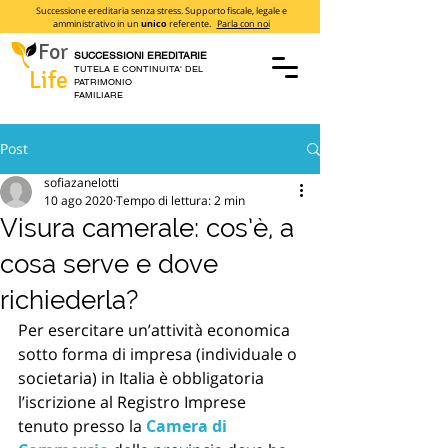
Successione ereditaria senza stress. Supporto fiscale, legale e
amministrativo in un
unico
referente.
Parla con noi
For
SUCCESSIONI EREDITARIE
TUTELA E CONTINUITA' DEL
Life
PATRIMONIO
FAMILIARE
Post
sofiazanelotti
10 ago 2020
Tempo di lettura: 2 min
Visura camerale: cos’è, a
cosa serve e dove
richiederla?
Per esercitare un’attività economica 
sotto forma di impresa (individuale o 
societaria) in Italia è obbligatoria 
l’iscrizione al Registro Imprese 
tenuto presso la 
Camera di 