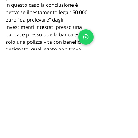
In questo caso la conclusione è 
netta: se il testamento lega 150.000 
euro “da prelevare” dagli 
investimenti intestati presso una 
banca, e presso quella banca esiste 
solo una polizza vita con beneficiario 
designato, quel legato non trova 
provvista nell’asse e non si esegue 
come “prelievo”. 
Se invece la frase fosse stata “lascio 
150.000 euro” in senso ampio, allora 
il legato avrebbe funzionato come 
peso a carico dell’erede.
Se vuoi capire come impostare (o 
leggere) un testamento con legati, 
investimenti e polizze senza rischiare 
interpretazioni sbagliate, ForLife ti 