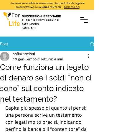
Successione ereditaria senza stress. Supporto fiscale, legale e
amministrativo in un
unico
referente.
Parla con noi
For
SUCCESSIONI EREDITARIE
TUTELA E CONTINUITA' DEL
Life
PATRIMONIO
FAMILIARE
Post
sofiazanelotti
19 gen
Tempo di lettura: 4 min
Come funziona un legato
di denaro se i soldi “non ci
sono” sul conto indicato
nel testamento?
Capita più spesso di quanto si pensi: 
una persona scrive un testamento 
con legati molto precisi, indicando 
perfino la banca o il “contenitore” da 